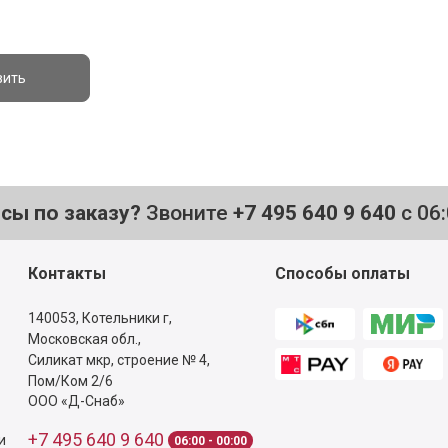
вить
осы по заказу?
Звоните
+7 495 640 9 640
с 06
Контакты
Способы оплаты
140053,
Котельники г,
Московская обл.
,
Силикат мкр, строение № 4,
Пом/Ком 2/6
ООО «Д-Снаб»
+7 495 640 9 640
и
06:00 - 00:00