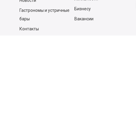
Новости
Бизнесу
Гастрономы и устричные
бары
Вакансии
Контакты
Контакты
140053,
Котельники г, Московская обл.
,
Силикат мкр, строение № 4, Пом/Ком 2/6
ООО «Д-Снаб»
+7 495 640 9 640
06:00 - 00:00
Обратный звонок
Обратная связь