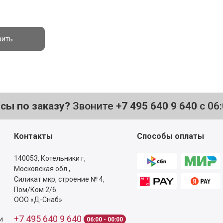
вить
осы по заказу?
Звоните
+7 495 640 9 640
с 06
Контакты
Способы оплаты
140053,
Котельники г,
Московская обл.
,
Силикат мкр, строение № 4,
Пом/Ком 2/6
ООО «Д-Снаб»
+7 495 640 9 640
и
06:00 - 00:00