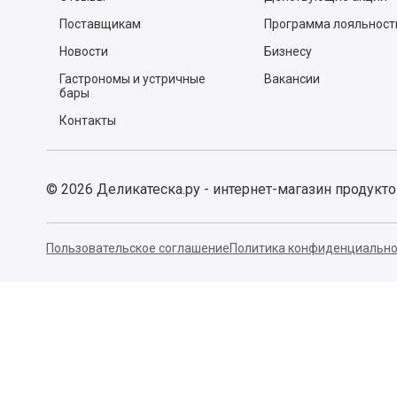
Отменить
Отпра
Есть вопр
О нас
Покупателям
Почему мы?
Спросите у шефа
Заказ и доставка
Рецепты
Легкий возврат
Тест-драйвы
Отзывы
Действующие акции
Поставщикам
Программа лояльност
Новости
Бизнесу