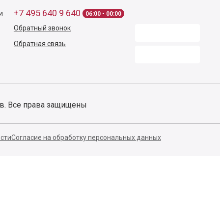
вить
осы по заказу?
Звоните
+7 495 640 9 640
с 06
Контакты
Способы оплаты
140053,
Котельники г,
Московская обл.
,
Силикат мкр, строение № 4,
Пом/Ком 2/6
ООО «Д-Снаб»
+7 495 640 9 640
и
06:00 - 00:00
Обратный звонок