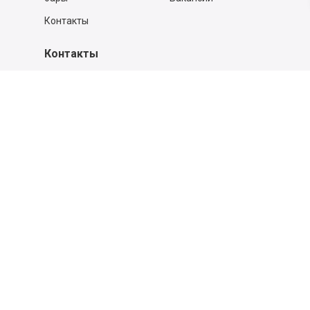
Контакты
Контакты
140053,
Котельники г, Московская обл.
,
Силикат мкр, строение № 4, Пом/Ком 2/6
ООО «Д-Снаб»
+7 495 640 9 640
06:00 - 00:00
Обратный звонок
Обратная связь