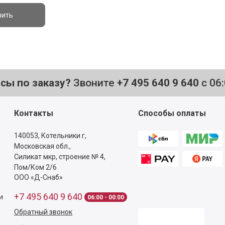
вить
осы по заказу?
Звоните
+7 495 640 9 640
с 06
Контакты
Способы оплаты
140053,
Котельники г,
Московская обл.
,
Силикат мкр, строение № 4,
Пом/Ком 2/6
ООО «Д-Снаб»
+7 495 640 9 640
и
06:00 - 00:00
Обратный звонок