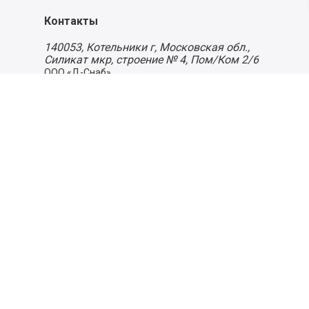
Контакты
140053,
Котельники г, Московская обл.
,
Силикат мкр, строение № 4, Пом/Ком 2/6
ООО «Д-Снаб»
+7 495 640 9 640
06:00 - 00:00
Обратный звонок
Обратная связь
Пользовательское соглашение
Политика конфиденциальности
Согласие на обработку персональных данных