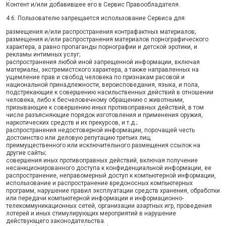
Контент и/или добавившее его в Сервис Правообладателя.
4.6. Пользователю запрещается использование Сервиса для:
размещения и/или распространения контрафактных материалов;
размещения и/или распространения материалов порнографического
характера, а равно пропаганды порнографии и детской эротики, и
рекламы интимных услуг;
распространения любой иной запрещенной информации, включая
материалы, экстремистского характера, а также направленных на
ущемление прав и свобод человека по признакам расовой и
национальной принадлежности, вероисповедания, языка, и пола,
подстрекающие к совершению насильственных действий в отношении
человека, либо к бесчеловечному обращению с животными,
призывающие к совершению иных противоправных действий, в том
числе разъясняющие порядок изготовления и применения оружия,
наркотических средств и их прекурсов, и т.д.;
распространения недостоверной информации, порочащей честь
достоинство или деловую репутацию третьих лиц;
преимущественного или исключительного размещения ссылок на
другие сайты;
совершения иных противоправных действий, включая получение
несанкционированного доступа к конфиденциальной информации, ее
распространение, неправомерный доступ к компьютерной информации,
использование и распространение вредоносных компьютерных
программ, нарушение правил эксплуатации средств хранения, обработки
или передачи компьютерной информации и информационно-
телекоммуникационных сетей, организации азартных игр, проведения
лотерей и иных стимулирующих мероприятий в нарушение
действующего законодательства.