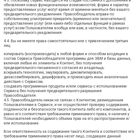
4.3. Поскольку Сервис находится на стадии постоянного дополнения и
обновления новых функциональных возможностей, форма и характер
предоставляемых услуг могут время от времени меняться без вашего
предварительного уведомления. Правообладатель вправе по
собственному усмотрению прекратить (временно или окончательно)
предоставление услуг (или каких-либо отдельных функций в рамках
услуг) всем Пользователям вообще или вам, в частности, без вашего
предварительного уведомления.
4.4. Вы не имеете права самостоятельно или с привлечением третьих
лиц:
копировать (воспроизводить) в любой форме и способом входящие в
состав Сервиса Правообладателя программы для ЭВМ и базы данных,
включая любые их элементы и Контент, без получения
предварительного письменного согласия их владельца;
вскрывать технологию, эмулировать, декомпилировать,
дизассемблировать, дешифровать, и производить иные аналогичные
действия с Сервисом;
создавать программные продукты и/или сервисы с использованием
Сервиса без получения предварительного разрешения
Правообладателя.
4.5. Правообладатель никак не связан с Контентом, размещенным
Пользователями в Сервисе, и не осуществляет проверку содержания,
подлинности и безопасности такого Контента либо его компонентов, а
равно его соответствия требованиям применимого права, и наличия у
Пользователей необходимого объема прав на его распространение и/
или использование.
Всю ответственность за содержание такого Контента и соответствие его
требованиям применимого права несет лицо, создавшее данный