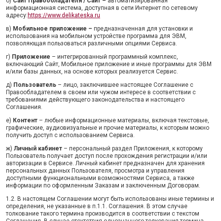
б)
Сайт Правообладателя / Сайт –
автоматизированная
информационная система, доступная в сети Интернет по сетевому
адресу:
https://www.delikateska.ru
в)
Мобильное приложение
–
предназначенная для установки и
использования на мобильном устройстве программа для ЭВМ,
позволяющая пользоваться различными опциями Сервиса.
г)
Приложение
– интегрированный программный комплекс,
включающий Сайт, Мобильное приложение и иные программы для ЭВМ
и/или базы данных, на основе которых реализуется Сервис.
д)
Пользователь
– лицо, заключившее настоящее Соглашение с
Правообладателем в своем или чужом интересе в соответствии с
требованиями действующего законодательства и настоящего
Соглашения.
е)
Контент
– любые информационные материалы, включая текстовые,
графические, аудиовизуальные и прочие материалы, к которым можно
получить доступ с использованием Сервиса.
ж)
Личный кабинет
– персональный раздел Приложения, к которому
Пользователь получает доступ после прохождения регистрации и/или
авторизации в Сервисе. Личный кабинет предназначен для хранения
персональных данных Пользователя, просмотра и управления
доступными функциональными возможностями Сервиса, а также
информации по оформленным Заказам и заключенным Договорам.
1.2. В настоящем Соглашении могут быть использованы иные термины и
определения, не указанные в п.1.1. Соглашения. В этом случае
толкование такого термина производится в соответствии с текстом