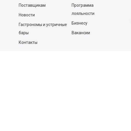
Поставщикам
Программа
лояльности
Новости
Бизнесу
Гастрономы и устричные
бары
Вакансии
Контакты
Контакты
140053,
Котельники г, Московская обл.
,
Силикат мкр, строение № 4, Пом/Ком 2/6
ООО «Д-Снаб»
+7 495 640 9 640
06:00 - 00:00
Обратный звонок
Обратная связь