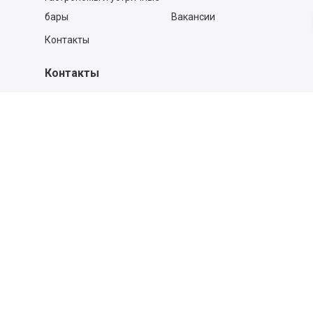
бары
Вакансии
Контакты
Контакты
140053,
Котельники г, Московская обл.
,
Силикат мкр, строение № 4, Пом/Ком 2/6
ООО «Д-Снаб»
+7 495 640 9 640
06:00 - 00:00
Обратный звонок
Обратная связь