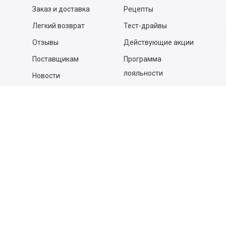
Заказ и доставка
Рецепты
Легкий возврат
Тест-драйвы
Отзывы
Действующие акции
Поставщикам
Программа
лояльности
Новости
Бизнесу
Гастрономы и устричные
бары
Вакансии
Контакты
Контакты
140053,
Котельники г, Московская обл.
,
Силикат мкр, строение № 4, Пом/Ком 2/6
ООО «Д-Снаб»
+7 495 640 9 640
06:00 - 00:00
Обратный звонок
Обратная связь