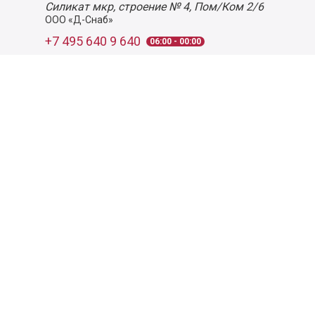
Силикат мкр, строение № 4, Пом/Ком 2/6
ООО «Д-Снаб»
+7 495 640 9 640
06:00 - 00:00
Обратный звонок
Обратная связь
Пользовательское соглашение
Политика конфиденциальности
Согласие на обработку персональных данных
©
2026
Деликатеска.ру — интернет-магазин продуктов. Все