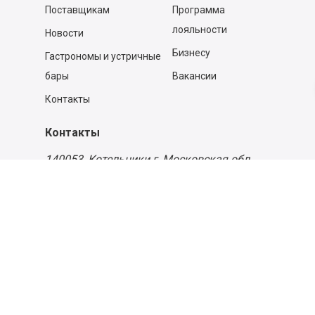
Поставщикам
Программа
лояльности
Новости
Бизнесу
Гастрономы и устричные
бары
Вакансии
Контакты
Контакты
140053,
Котельники г, Московская обл.
,
Силикат мкр, строение № 4, Пом/Ком 2/6
ООО «Д-Снаб»
+7 495 640 9 640
06:00 - 00:00
Обратный звонок
Обратная связь