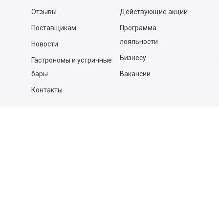
Отзывы
Действующие акции
Поставщикам
Программа
лояльности
Новости
Бизнесу
Гастрономы и устричные
бары
Вакансии
Контакты
Контакты
140053,
Котельники г, Московская обл.
,
Силикат мкр, строение № 4, Пом/Ком 2/6
ООО «Д-Снаб»
+7 495 640 9 640
06:00 - 00:00
Обратный звонок
Обратная связь