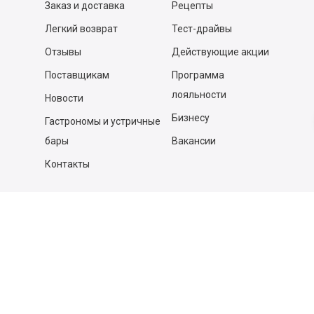
Заказ и доставка
Рецепты
Легкий возврат
Тест-драйвы
Отзывы
Действующие акции
Поставщикам
Программа
лояльности
Новости
Бизнесу
Гастрономы и устричные
бары
Вакансии
Контакты
Контакты
140053,
Котельники г, Московская обл.
,
Силикат мкр, строение № 4, Пом/Ком 2/6
ООО «Д-Снаб»
+7 495 640 9 640
06:00 - 00:00
Обратный звонок
Обратная связь