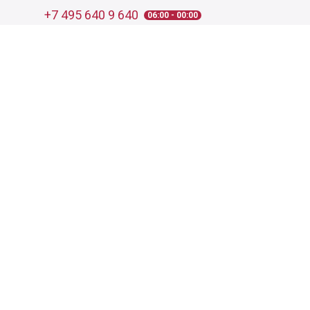
+7 495 640 9 640
06:00 - 00:00
Обратный звонок
Обратная связь
Пользовательское соглашение
Политика конфиденциальности
Согласие на обработку персональных данных
©
2026
Деликатеска.ру — интернет-магазин продуктов. Все
права защищены