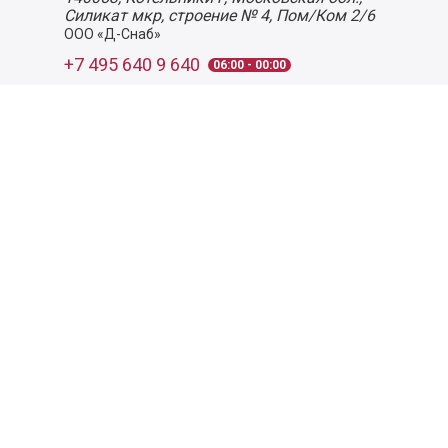
Силикат мкр, строение № 4, Пом/Ком 2/6
ООО «Д-Снаб»
+7 495 640 9 640
06:00 - 00:00
Обратный звонок
Обратная связь
Пользовательское соглашение
Политика конфиденциальности
Согласие на обработку персональных данных
©
2026
Деликатеска.ру — интернет-магазин продуктов. Все