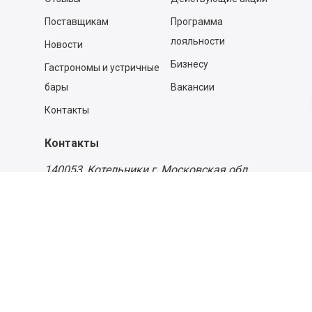
Поставщикам
Программа
лояльности
Новости
Бизнесу
Гастрономы и устричные
бары
Вакансии
Контакты
Контакты
140053,
Котельники г, Московская обл.
,
Силикат мкр, строение № 4, Пом/Ком 2/6
ООО «Д-Снаб»
+7 495 640 9 640
06:00 - 00:00
Обратный звонок
Обратная связь