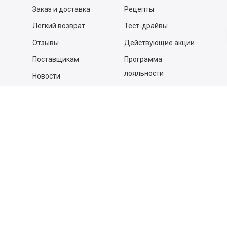
Заказ и доставка
Рецепты
Легкий возврат
Тест-драйвы
Отзывы
Действующие акции
Поставщикам
Программа
лояльности
Новости
Бизнесу
Гастрономы и устричные
бары
Вакансии
Контакты
Контакты
140053,
Котельники г, Московская обл.
,
Силикат мкр, строение № 4, Пом/Ком 2/6
ООО «Д-Снаб»
+7 495 640 9 640
06:00 - 00:00
Обратный звонок
Обратная связь