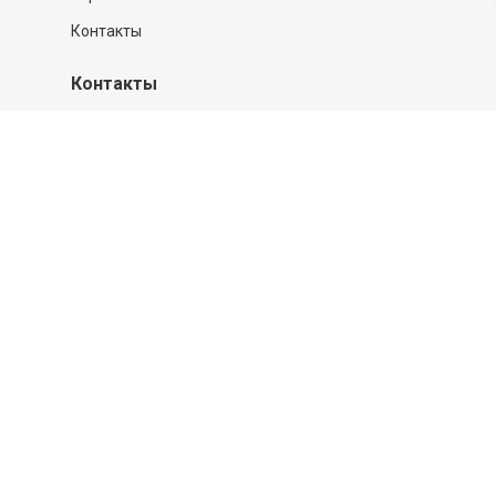
Контакты
Контакты
140053,
Котельники г, Московская обл.
,
Силикат мкр, строение № 4, Пом/Ком 2/6
ООО «Д-Снаб»
+7 495 640 9 640
06:00 - 00:00
Обратный звонок
Обратная связь