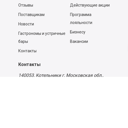
Отзывы
Действующие акции
Поставщикам
Программа
лояльности
Новости
Бизнесу
Гастрономы и устричные
бары
Вакансии
Контакты
Контакты
140053,
Котельники г, Московская обл.
,
Силикат мкр, строение № 4, Пом/Ком 2/6
ООО «Д-Снаб»
+7 495 640 9 640
06:00 - 00:00
Обратный звонок
Обратная связь