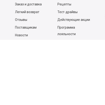
Заказ и доставка
Рецепты
Легкий возврат
Тест-драйвы
Отзывы
Действующие акции
Поставщикам
Программа
лояльности
Новости
Бизнесу
Гастрономы и устричные
бары
Вакансии
Контакты
Контакты
140053,
Котельники г, Московская обл.
,
Силикат мкр, строение № 4, Пом/Ком 2/6
ООО «Д-Снаб»
+7 495 640 9 640
06:00 - 00:00
Обратный звонок
Обратная связь