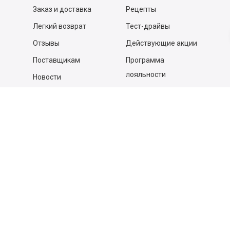
Заказ и доставка
Рецепты
Легкий возврат
Тест-драйвы
Отзывы
Действующие акции
Поставщикам
Программа
лояльности
Новости
Бизнесу
Гастрономы и устричные
бары
Вакансии
Контакты
Контакты
140053,
Котельники г, Московская обл.
,
Силикат мкр, строение № 4, Пом/Ком 2/6
ООО «Д-Снаб»
+7 495 640 9 640
06:00 - 00:00
Обратный звонок
Обратная связь