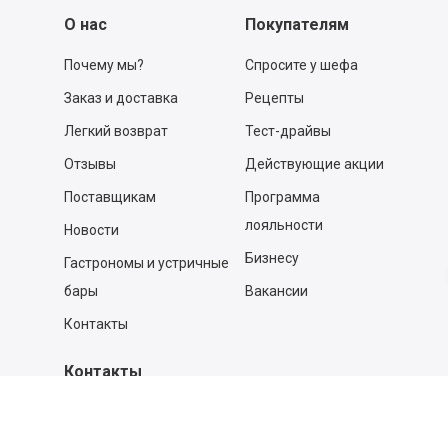
О нас
Покупателям
Почему мы?
Спросите у шефа
Заказ и доставка
Рецепты
Легкий возврат
Тест-драйвы
Отзывы
Действующие акции
Поставщикам
Программа
лояльности
Новости
Бизнесу
Гастрономы и устричные
бары
Вакансии
Контакты
Контакты
140053,
Котельники г, Московская обл.
,
Силикат мкр, строение № 4, Пом/Ком 2/6
ООО «Д-Снаб»