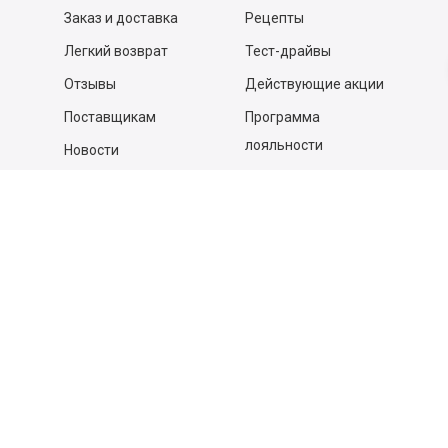
Заказ и доставка
Рецепты
Легкий возврат
Тест-драйвы
Отзывы
Действующие акции
Поставщикам
Программа
лояльности
Новости
Бизнесу
Гастрономы и устричные
бары
Вакансии
Контакты
Контакты
140053,
Котельники г, Московская обл.
,
Силикат мкр, строение № 4, Пом/Ком 2/6
ООО «Д-Снаб»
+7 495 640 9 640
06:00 - 00:00
Обратный звонок
Обратная связь