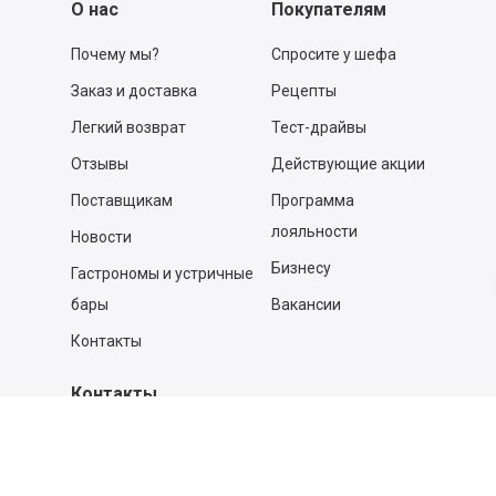
О нас
Покупателям
Почему мы?
Спросите у шефа
Заказ и доставка
Рецепты
Легкий возврат
Тест-драйвы
Отзывы
Действующие акции
Поставщикам
Программа
лояльности
Новости
Бизнесу
Гастрономы и устричные
бары
Вакансии
Контакты
Контакты
140053,
Котельники г, Московская обл.
,
Силикат мкр, строение № 4, Пом/Ком 2/6
ООО «Д-Снаб»