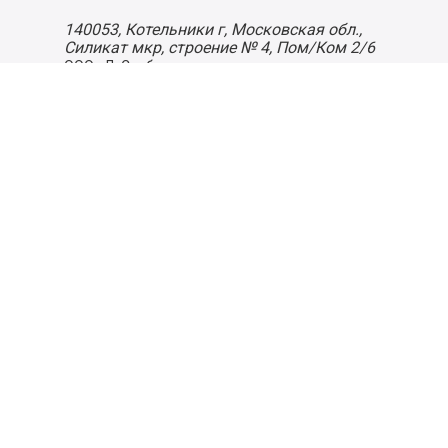
140053,
Котельники г, Московская обл.
,
Силикат мкр, строение № 4, Пом/Ком 2/6
ООО «Д-Снаб»
+7 495 640 9 640
06:00 - 00:00
Обратный звонок
Обратная связь
Пользовательское соглашение
Политика конфиденциальности
Согласие на обработку персональных данных