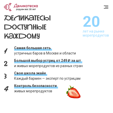
20
Деликатесы
доступные
лет на рынке
морепродуктов
каждому
Самая большая сеть
1
устричных баров в Москве и области
Большой выбор устриц от 249 ₽ за шт
2
и живых морепродуктов из разных стран
Своя школа экайе
3
Каждый бармен — эксперт по устрицам
Контроль безопасности
4
живых морепродуктов