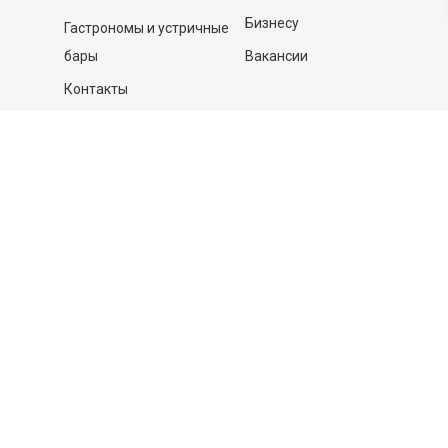
Бизнесу
Гастрономы и устричные
бары
Вакансии
Контакты
Контакты
140053,
Котельники г, Московская обл.
,
Силикат мкр, строение № 4, Пом/Ком 2/6
ООО «Д-Снаб»
+7 495 640 9 640
06:00 - 00:00
Обратный звонок
Обратная связь