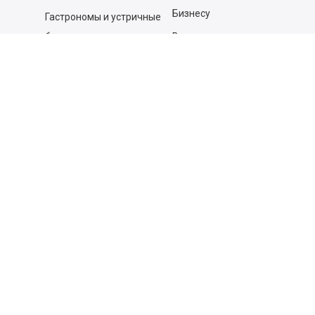
Бизнесу
Гастрономы и устричные
бары
Вакансии
Контакты
Контакты
140053,
Котельники г, Московская обл.
,
Силикат мкр, строение № 4, Пом/Ком 2/6
ООО «Д-Снаб»
+7 495 640 9 640
06:00 - 00:00
Обратный звонок
Обратная связь