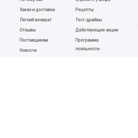
Заказ и доставка
Рецепты
Легкий возврат
Тест-драйвы
Отзывы
Действующие акции
Поставщикам
Программа
лояльности
Новости
Бизнесу
Гастрономы и устричные
бары
Вакансии
Контакты
Контакты
140053,
Котельники г, Московская обл.
,
Силикат мкр, строение № 4, Пом/Ком 2/6
ООО «Д-Снаб»
+7 495 640 9 640
06:00 - 00:00