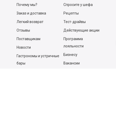
Почему мы?
Спросите у шефа
Заказ и доставка
Рецепты
Легкий возврат
Тест-драйвы
Отзывы
Действующие акции
Поставщикам
Программа
лояльности
Новости
Бизнесу
Гастрономы и устричные
бары
Вакансии
Контакты
Контакты
140053,
Котельники г, Московская обл.
,
Силикат мкр, строение № 4, Пом/Ком 2/6
ООО «Д-Снаб»
+7 495 640 9 640
06:00 - 00:00