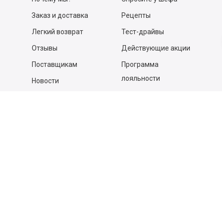
Заказ и доставка
Рецепты
Легкий возврат
Тест-драйвы
Отзывы
Действующие акции
Поставщикам
Программа
лояльности
Новости
Бизнесу
Гастрономы и устричные
бары
Вакансии
Контакты
Контакты
140053,
Котельники г, Московская обл.
,
Силикат мкр, строение № 4, Пом/Ком 2/6
ООО «Д-Снаб»
+7 495 640 9 640
06:00 - 00:00