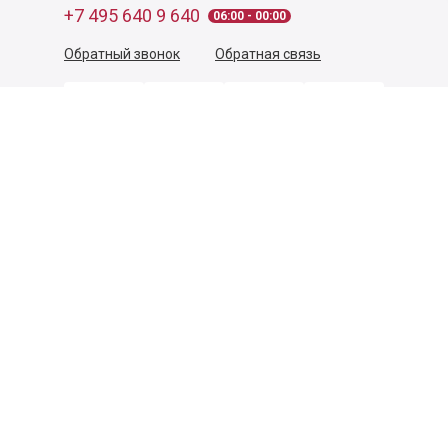
+7 495 640 9 640
06:00 - 00:00
Обратный звонок
Обратная связь
Пользовательское соглашение
Политика конфиденциальности
Согласие на обработку персональных данных
©
2026
Деликатеска.ру — интернет-магазин продуктов. Все
права защищены