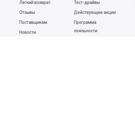
Легкий возврат
Тест-драйвы
Отзывы
Действующие акции
Поставщикам
Программа
лояльности
Новости
Бизнесу
Гастрономы и устричные
бары
Вакансии
Контакты
Контакты
140053,
Котельники г, Московская обл.
,
Силикат мкр, строение № 4, Пом/Ком 2/6
ООО «Д-Снаб»
+7 495 640 9 640
06:00 - 00:00
Обратный звонок
Обратная связь