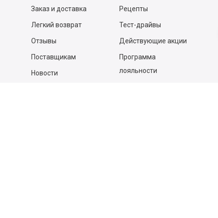
Заказ и доставка
Рецепты
Легкий возврат
Тест-драйвы
Отзывы
Действующие акции
Поставщикам
Программа
лояльности
Новости
Бизнесу
Гастрономы и устричные
бары
Вакансии
Контакты
Контакты
140053,
Котельники г, Московская обл.
,
Силикат мкр, строение № 4, Пом/Ком 2/6
ООО «Д-Снаб»
+7 495 640 9 640
06:00 - 00:00
Обратный звонок
Обратная связь