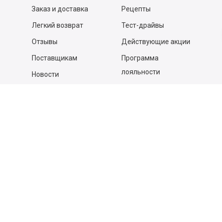
Заказ и доставка
Рецепты
Легкий возврат
Тест-драйвы
Отзывы
Действующие акции
Поставщикам
Программа
лояльности
Новости
Бизнесу
Гастрономы и устричные
бары
Вакансии
Контакты
Контакты
140053,
Котельники г, Московская обл.
,
Силикат мкр, строение № 4, Пом/Ком 2/6
ООО «Д-Снаб»
+7 495 640 9 640
06:00 - 00:00
Обратный звонок
Обратная связь