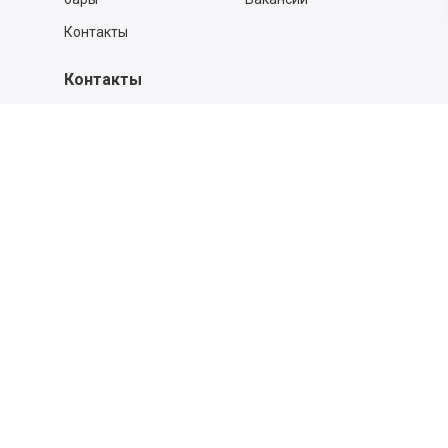
Контакты
Контакты
140053,
Котельники г, Московская обл.
,
Силикат мкр, строение № 4, Пом/Ком 2/6
ООО «Д-Снаб»
+7 495 640 9 640
06:00 - 00:00
Обратный звонок
Обратная связь