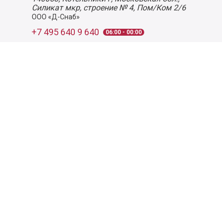
Силикат мкр, строение № 4, Пом/Ком 2/6
ООО «Д-Снаб»
+7 495 640 9 640
06:00 - 00:00
Обратный звонок
Обратная связь
Пользовательское соглашение
Политика конфиденциальности
Согласие на обработку персональных данных
©
2026
Деликатеска.ру — интернет-магазин продуктов. Все