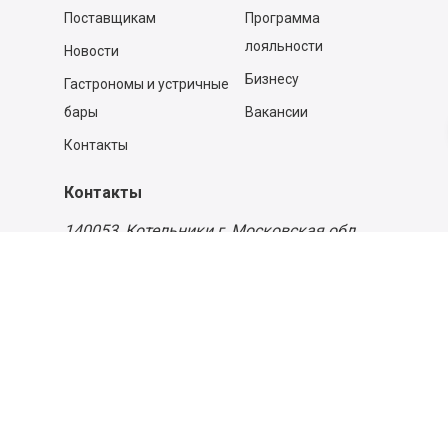
Поставщикам
Программа
лояльности
Новости
Бизнесу
Гастрономы и устричные
бары
Вакансии
Контакты
Контакты
140053,
Котельники г, Московская обл.
,
Силикат мкр, строение № 4, Пом/Ком 2/6
ООО «Д-Снаб»
+7 495 640 9 640
06:00 - 00:00
Обратный звонок
Обратная связь