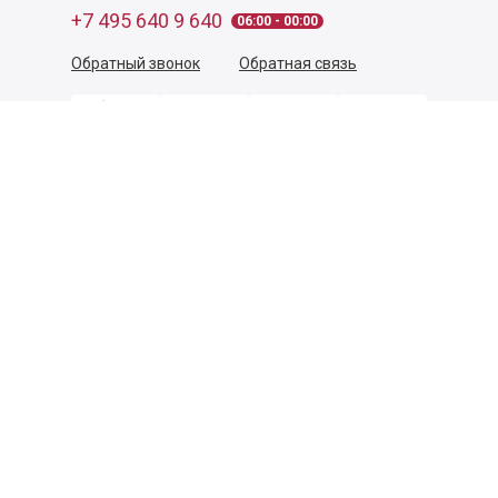
+7 495 640 9 640
06:00 - 00:00
Обратный звонок
Обратная связь
Пользовательское соглашение
Политика конфиденциальности
Согласие на обработку персональных данных
©
2026
Деликатеска.ру — интернет-магазин продуктов. Все
права защищены