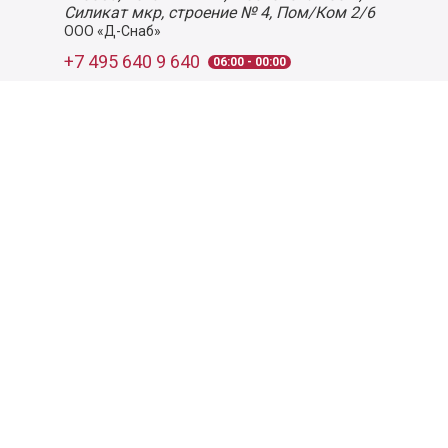
Силикат мкр, строение № 4, Пом/Ком 2/6
ООО «Д-Снаб»
+7 495 640 9 640
06:00 - 00:00
Обратный звонок
Обратная связь
Пользовательское соглашение
Политика конфиденциальности
Согласие на обработку персональных данных
©
2026
Деликатеска.ру — интернет-магазин продуктов. Все