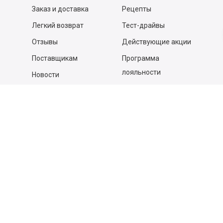
Заказ и доставка
Рецепты
Легкий возврат
Тест-драйвы
Отзывы
Действующие акции
Поставщикам
Программа
лояльности
Новости
Бизнесу
Гастрономы и устричные
бары
Вакансии
Контакты
Контакты
140053,
Котельники г, Московская обл.
,
Силикат мкр, строение № 4, Пом/Ком 2/6
ООО «Д-Снаб»
+7 495 640 9 640
06:00 - 00:00
Обратный звонок
Обратная связь