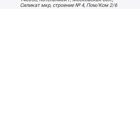
Силикат мкр, строение № 4, Пом/Ком 2/6
ООО «Д-Снаб»
+7 495 640 9 640
06:00 - 00:00
Обратный звонок
Обратная связь
Пользовательское соглашение
Политика конфиденциальности
Согласие на обработку персональных данных
©
2026
Деликатеска.ру — интернет-магазин продуктов. Все