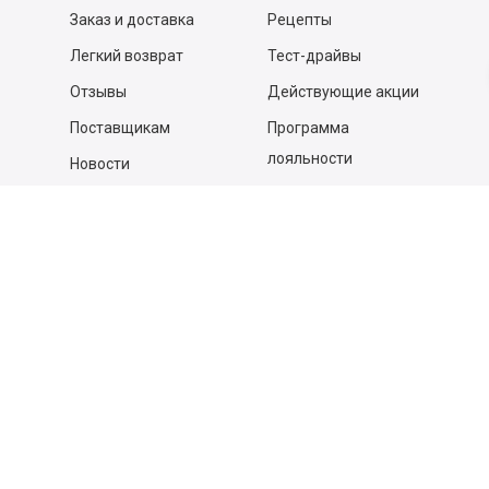
Заказ и доставка
Рецепты
Легкий возврат
Тест-драйвы
Отзывы
Действующие акции
Поставщикам
Программа
лояльности
Новости
Бизнесу
Гастрономы и устричные
бары
Вакансии
Контакты
Контакты
140053,
Котельники г, Московская обл.
,
Силикат мкр, строение № 4, Пом/Ком 2/6
ООО «Д-Снаб»
+7 495 640 9 640
06:00 - 00:00
Обратный звонок
Обратная связь