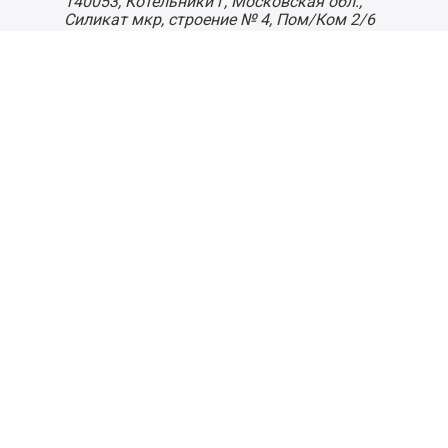
140053,
Котельники г, Московская обл.
,
Силикат мкр, строение № 4, Пом/Ком 2/6
ООО «Д-Снаб»
+7 495 640 9 640
06:00 - 00:00
Обратный звонок
Обратная связь
Пользовательское соглашение
Политика конфиденциальности
Согласие на обработку персональных данных
©
2026
Деликатеска.ру — интернет-магазин продуктов. Все