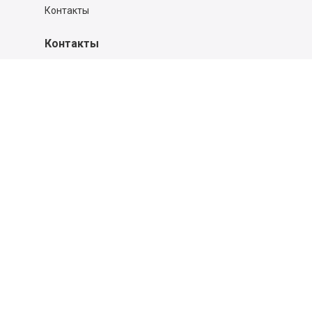
Контакты
Контакты
140053,
Котельники г, Московская обл.
,
Силикат мкр, строение № 4, Пом/Ком 2/6
ООО «Д-Снаб»
+7 495 640 9 640
06:00 - 00:00
Обратный звонок
Обратная связь
Пользовательское соглашение