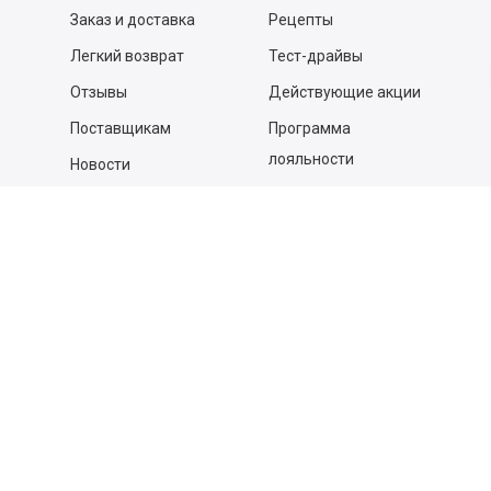
Заказ и доставка
Рецепты
Легкий возврат
Тест-драйвы
Отзывы
Действующие акции
Поставщикам
Программа
лояльности
Новости
Бизнесу
Гастрономы и устричные
бары
Вакансии
Контакты
Контакты
140053,
Котельники г, Московская обл.
,
Силикат мкр, строение № 4, Пом/Ком 2/6
ООО «Д-Снаб»
+7 495 640 9 640
06:00 - 00:00
Обратный звонок
Обратная связь