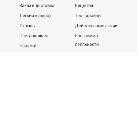
Заказ и доставка
Рецепты
Легкий возврат
Тест-драйвы
Отзывы
Действующие акции
Поставщикам
Программа
лояльности
Новости
Бизнесу
Гастрономы и устричные
бары
Вакансии
Контакты
Контакты
140053,
Котельники г, Московская обл.
,
Силикат мкр, строение № 4, Пом/Ком 2/6
ООО «Д-Снаб»
+7 495 640 9 640
06:00 - 00:00
Обратный звонок
Обратная связь