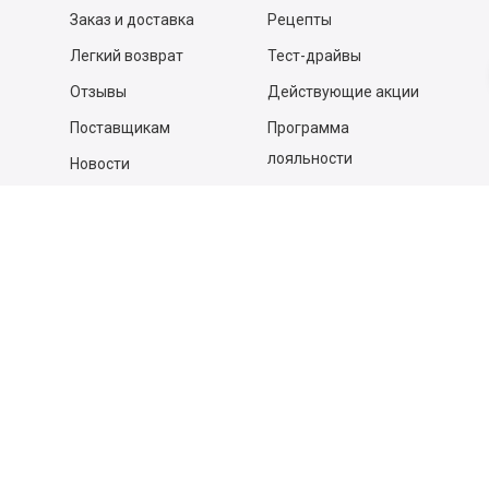
Заказ и доставка
Рецепты
Легкий возврат
Тест-драйвы
Отзывы
Действующие акции
Поставщикам
Программа
лояльности
Новости
Бизнесу
Гастрономы и устричные
бары
Вакансии
Контакты
Контакты
140053,
Котельники г, Московская обл.
,
Силикат мкр, строение № 4, Пом/Ком 2/6
ООО «Д-Снаб»
+7 495 640 9 640
06:00 - 00:00
Обратный звонок
Обратная связь